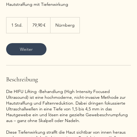
Hautstraffung mit Tiefenwirkung
79,90
Euro
1 Std.
1
79,90 €
Nürnberg
S
t
d
Weiter
Beschreibung
Die HIFU Lifting -Behandlung (High Intensity Focused
Ultrasound) ist eine hochmoderne, nicht-invasive Methode zur
Hautstraffung und Faltenreduktion. Dabei dringen fokussierte
Ultraschallwellen in eine Tiefe von 1,5 bis 4,5 mm in das
Hautgewebe ein und lösen eine gezielte Gewebeschrumpfung
aus – ganz ohne Skalpell oder Nadeln.
Diese Tiefenwirkung strafft die Haut sichtbar von innen heraus