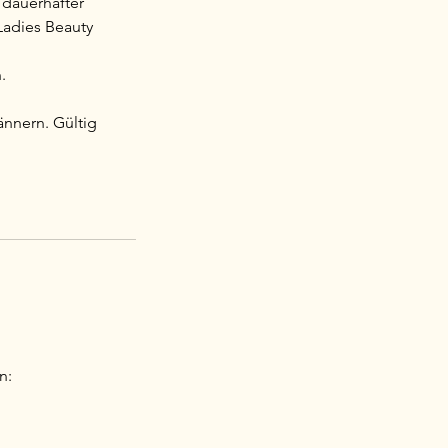
 dauerhafter
Ladies Beauty
.
ännern. Gültig
n: