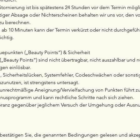
 Stornierung ist bis spätestens 24 Stunden vor dem Termin mögl
itiger Absage oder Nichterscheinen behalten wir uns vor, den vo
zu berechnen.
 ab 10 Minuten kann der Termin verkürzt oder nicht durchgefüh
ichtig.
uepunkten („Beauty Points“) & Sicherheit
(„Beauty Points“) sind nicht übertragbar, nicht auszahlbar und
gen einlösbar.
h, Sicherheitslücken, Systemfehler, Codeschwächen oder sonsti
zunutzen, ist strengstens untersagt.
 unrechtmäßige Aneignung/Vervielfachung von Punkten führt z
usprogramm und kann rechtliche Schritte nach sich ziehen.
oleranz gegenüber jeglichem Versuch der Umgehung oder Ausn
bestätigen Sie, die genannten Bedingungen gelesen und akzep