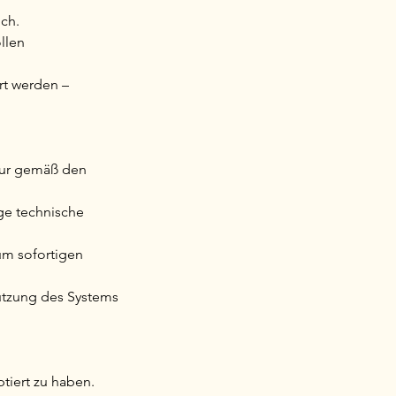
ich.
llen
rt werden –
 nur gemäß den
ge technische
um sofortigen
utzung des Systems
tiert zu haben.