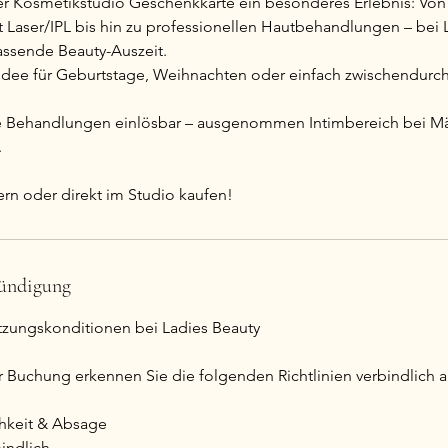
r Kosmetikstudio Geschenkkarte ein besonderes Erlebnis: Von
 Laser/IPL bis hin zu professionellen Hautbehandlungen – bei 
passende Beauty-Auszeit.
idee für Geburtstage, Weihnachten oder einfach zwischendurch
alle Behandlungen einlösbar – ausgenommen Intimbereich bei M
.
ern oder direkt im Studio kaufen!
ündigung
zungskonditionen bei Ladies Beauty
r Buchung erkennen Sie die folgenden Richtlinien verbindlich a
chkeit & Absage
indlich.