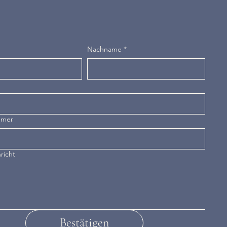
Nachname
*
mmer
richt
Bestätigen