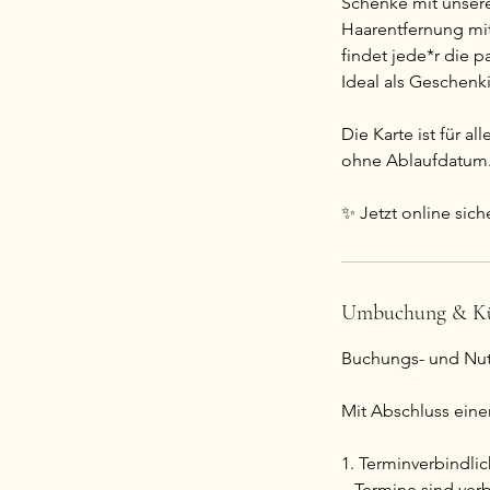
Schenke mit unsere
Haarentfernung mit
findet jede*r die 
Ideal als Geschenk
Die Karte ist für 
ohne Ablaufdatum
✨ Jetzt online sich
Umbuchung & K
Buchungs- und Nut
Mit Abschluss eine
1. Terminverbindli
– Termine sind verb