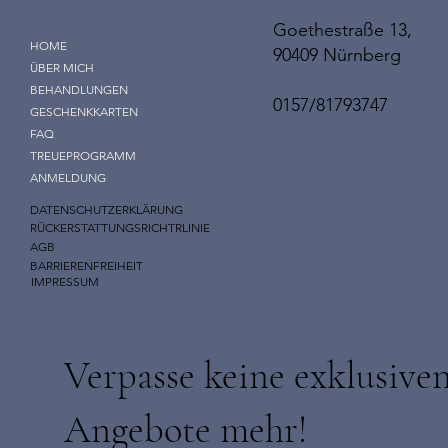
Goethestraße 13,
HOME
90409 Nürnberg
ÜBER MICH
BEHANDLUNGEN
0157/81793747
GESCHENKKARTEN
FAQ
TREUEPROGRAMM
ANMELDUNG
DATENSCHUTZERKLÄRUNG
RÜCKERSTATTUNGSRICHTRLINIE
AGB
BARRIERENFREIHEIT
IMPRESSUM
Verpasse keine exklusive
Angebote mehr!