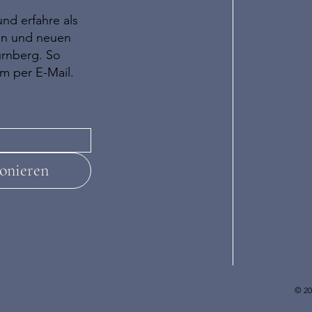
nd erfahre als
ten und neuen
ürnberg. So
em per E-Mail.
onieren
© 2