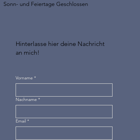
Sonn- und Feiertage Geschlossen
Hinterlasse hier deine Nachricht
an mich!
Vorname
*
Nachname
*
Email
*