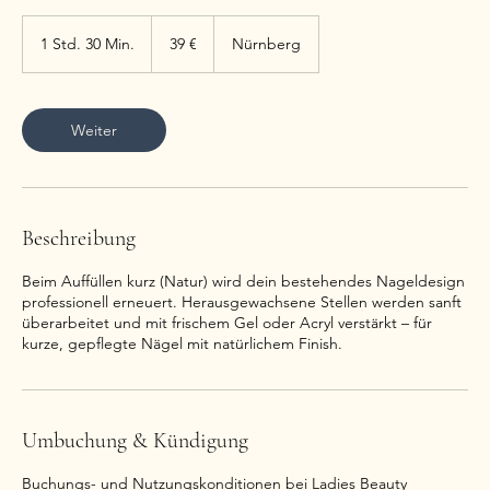
39
Euro
1 Std. 30 Min.
1
39 €
Nürnberg
S
t
d
3
Weiter
0
M
i
n
.
Beschreibung
Beim Auffüllen kurz (Natur) wird dein bestehendes Nageldesign
professionell erneuert. Herausgewachsene Stellen werden sanft
überarbeitet und mit frischem Gel oder Acryl verstärkt – für
kurze, gepflegte Nägel mit natürlichem Finish.
Umbuchung & Kündigung
Buchungs- und Nutzungskonditionen bei Ladies Beauty