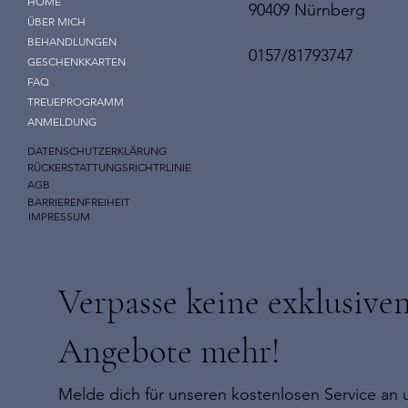
HOME
90409 Nürnberg
ÜBER MICH
BEHANDLUNGEN
0157/81793747
GESCHENKKARTEN
FAQ
TREUEPROGRAMM
ANMELDUNG
DATENSCHUTZERKLÄRUNG
RÜCKERSTATTUNGSRICHTRLINIE
AGB
BARRIERENFREIHEIT
IMPRESSUM
Verpasse keine exklusive
Angebote mehr!
Melde dich für unseren kostenlosen Service an u