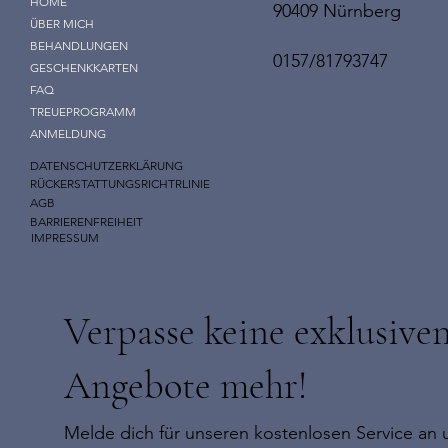
HOME
90409 Nürnberg
ÜBER MICH
BEHANDLUNGEN
0157/81793747
GESCHENKKARTEN
FAQ
TREUEPROGRAMM
ANMELDUNG
DATENSCHUTZERKLÄRUNG
RÜCKERSTATTUNGSRICHTRLINIE
AGB
BARRIERENFREIHEIT
IMPRESSUM
Verpasse keine exklusive
Angebote mehr!
Melde dich für unseren kostenlosen Service an u