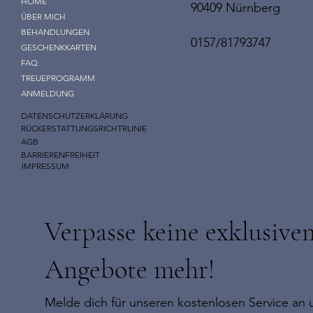
HOME
90409 Nürnberg
ÜBER MICH
BEHANDLUNGEN
0157/81793747
GESCHENKKARTEN
FAQ
TREUEPROGRAMM
ANMELDUNG
DATENSCHUTZERKLÄRUNG
RÜCKERSTATTUNGSRICHTRLINIE
AGB
BARRIERENFREIHEIT
IMPRESSUM
Verpasse keine exklusive
Angebote mehr!
Melde dich für unseren kostenlosen Service an u