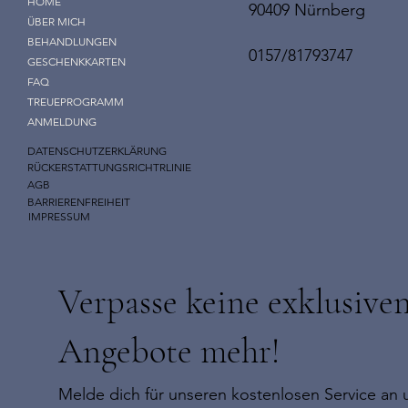
HOME
90409 Nürnberg
ÜBER MICH
BEHANDLUNGEN
0157/81793747
GESCHENKKARTEN
FAQ
TREUEPROGRAMM
ANMELDUNG
DATENSCHUTZERKLÄRUNG
RÜCKERSTATTUNGSRICHTRLINIE
AGB
BARRIERENFREIHEIT
IMPRESSUM
Verpasse keine exklusive
Angebote mehr!
Melde dich für unseren kostenlosen Service an u