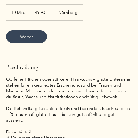
49,90
Euro
10 Min.
1
49,90 €
Nürnberg
0
M
i
n
Weiter
.
Beschreibung
Ob feine Härchen oder stärkerer Haarwuchs – glatte Unterarme
stehen für ein gepflegtes Erscheinungsbild bei Frauen und
Männern. Mit unserer dauerhaften Laser-Haarentfernung sagst
du Rasur, Wachs und Hautirritationen endgültig Lebewohl.
Die Behandlung ist sanft, effektiv und besonders hautfreundlich
– für dauerhaft glatte Haut, die sich gut anfühlt und gut
aussieht.
Deine Vorteile:
✔ Dauerhaft glatte Unterarme