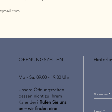
@gmail.com
ÖFFNUNGSZEITEN
Hinterla
Mo - Sa: 09:00 - 19:30 Uhr
Unsere Öffnungszeiten
Vorname
*
passen nicht zu Ihrem
Kalender?
Rufen Sie uns
an – wir finden eine
Email
*