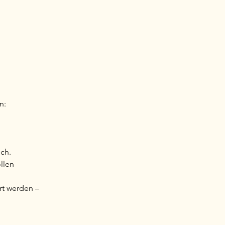
n:
ich.
llen
rt werden –