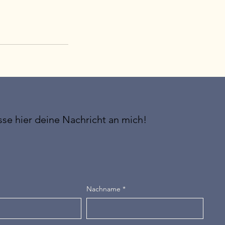
sse hier deine Nachricht an mich!
Nachname
*