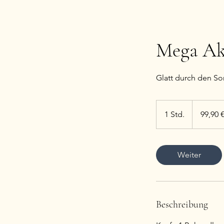
Mega Ak
Glatt durch den So
99,90
Euro
1 Std.
1
99,90 
S
t
d
Weiter
Beschreibung