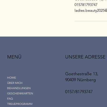
015781793747
ladies.beauty2025
UNSERE ADRESSE
MENÜ
Goethestraße 13,
HOME
90409 Nürnberg
ÜBER MICH
BEHANDLUNGEN
0157/81793747
GESCHENKKARTEN
FAQ
TREUEPROGRAMM