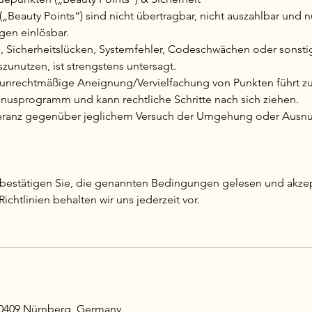
(„Beauty Points“) sind nicht übertragbar, nicht auszahlbar und
gen einlösbar.
h, Sicherheitslücken, Systemfehler, Codeschwächen oder sonsti
zunutzen, ist strengstens untersagt.
 unrechtmäßige Aneignung/Vervielfachung von Punkten führt z
usprogramm und kann rechtliche Schritte nach sich ziehen.
oleranz gegenüber jeglichem Versuch der Umgehung oder Ausn
bestätigen Sie, die genannten Bedingungen gelesen und akzep
chtlinien behalten wir uns jederzeit vor.
90409 Nürnberg, Germany