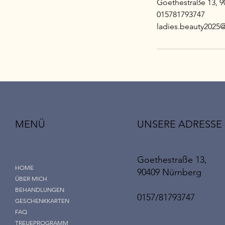
Goethestraße 13, 
015781793747
ladies.beauty2025
UNSERE ADRESSE
MENÜ
Goethestraße 13,
HOME
90409 Nürnberg
ÜBER MICH
BEHANDLUNGEN
0157/81793747
GESCHENKKARTEN
FAQ
TREUEPROGRAMM