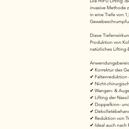
Die HIFU Lifting -
invasive Methode z
in eine Tiefe von 
Gewebeschrumpfung
Diese Tiefenwirkung
Produktion von Kol
natürliches Lifting-
Anwendungsbereich
✔ Korrektur des Ge
✔ Faltenreduktion 
✔ Nicht-chirurgisch
✔ Wangen- & Augen
✔ Lifting der Nasol
✔ Doppelkinn- und
✔ Dekolletébehan
✔ Reduktion von T
✔ Ideal auch nach