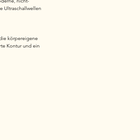
derne, nicht-
e Ultraschallwellen
 die körpereigene
rte Kontur und ein