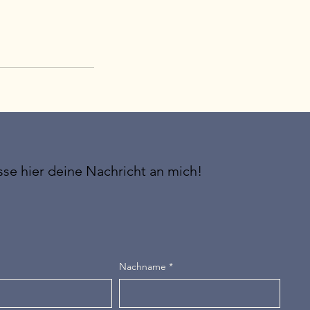
sse hier deine Nachricht an mich!
Nachname
*