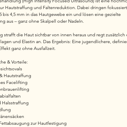
Behandlung (High Intensity Focused Ultrasound) ist eine hochmo
ur Hautstraffung und Faltenreduktion. Dabei dringen fokussiert
1,5 bis 4,5 mm in das Hautgewebe ein und lösen eine gezielte
 aus – ganz ohne Skalpell oder Nadeln.
 strafft die Haut sichtbar von innen heraus und regt zusätzlich
lagen und Elastin an. Das Ergebnis: Eine jugendlichere, definie
Effekt ganz ohne Ausfallzeit.
e & Vorteile:
sichtsovals
& Hautstraffung
es Facelifting
brauenlifting
abialfalten
 Halsstraffung
dlung
ränensäcken
 Fettabsaugung zur Hautfestigung