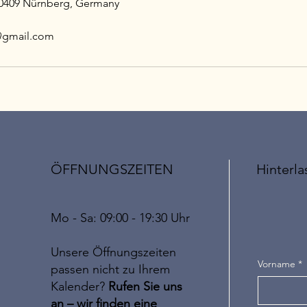
90409 Nürnberg, Germany
@gmail.com
ÖFFNUNGSZEITEN
Hinterla
Mo - Sa: 09:00 - 19:30 Uhr
Unsere Öffnungszeiten
Vorname
*
passen nicht zu Ihrem
Kalender?
Rufen Sie uns
an – wir finden eine