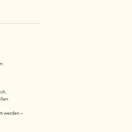
n:
ich.
llen
rt werden –