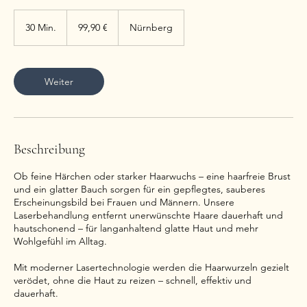
99,90
Euro
30 Min.
3
99,90 €
Nürnberg
0
M
i
n
Weiter
.
Beschreibung
Ob feine Härchen oder starker Haarwuchs – eine haarfreie Brust
und ein glatter Bauch sorgen für ein gepflegtes, sauberes
Erscheinungsbild bei Frauen und Männern. Unsere
Laserbehandlung entfernt unerwünschte Haare dauerhaft und
hautschonend – für langanhaltend glatte Haut und mehr
Wohlgefühl im Alltag.
Mit moderner Lasertechnologie werden die Haarwurzeln gezielt
verödet, ohne die Haut zu reizen – schnell, effektiv und
dauerhaft.