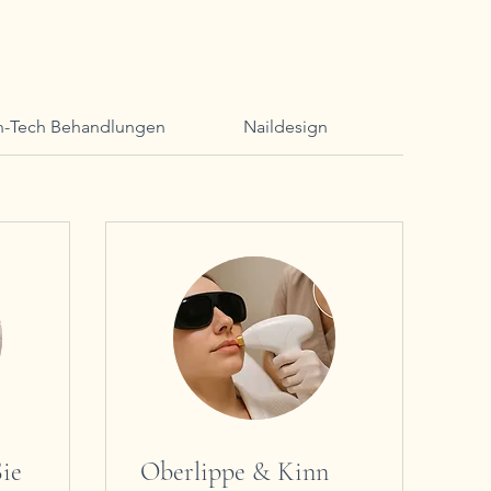
gh-Tech Behandlungen
Naildesign
Angebote
ie
Oberlippe & Kinn