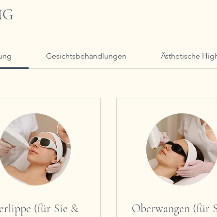
NG
nung
Gesichtsbehandlungen
Ästhetische Hi
rlippe (für Sie &
Oberwangen (für S